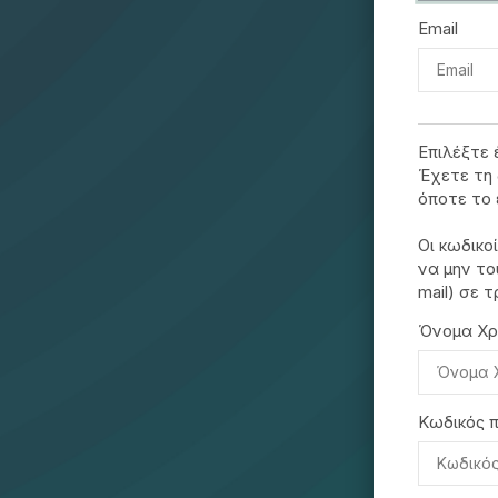
Email
Επιλέξτε 
Έχετε τη 
όποτε το 
Οι κωδικο
να μην το
mail) σε τ
Όνομα Χρ
Κωδικός 