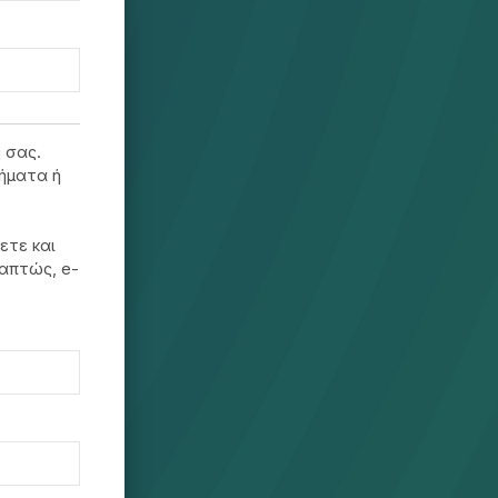
 σας.
ήματα ή
ετε και
ραπτώς, e-