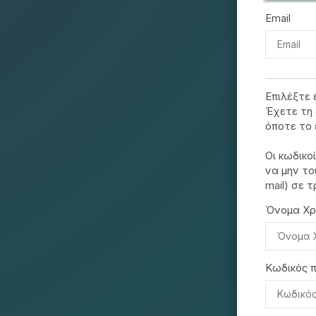
Email
Επιλέξτε 
Έχετε τη 
όποτε το 
Οι κωδικο
να μην το
mail) σε τ
Όνομα Χρ
Κωδικός 