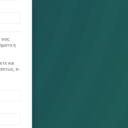
 σας.
ήματα ή
ετε και
ραπτώς, e-