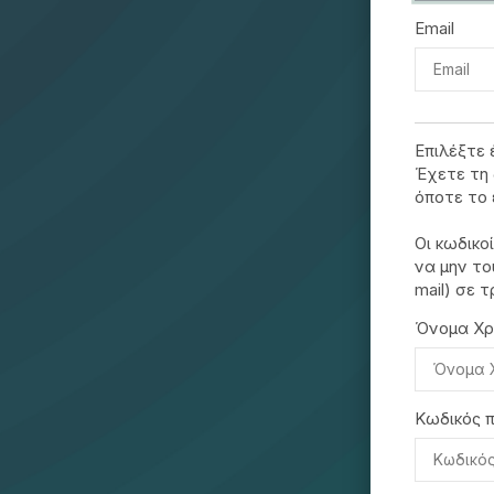
Email
Επιλέξτε 
Έχετε τη 
όποτε το 
Οι κωδικο
να μην το
mail) σε τ
Όνομα Χρ
Κωδικός 