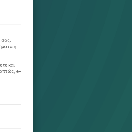
 σας.
ήματα ή
ετε και
ραπτώς, e-